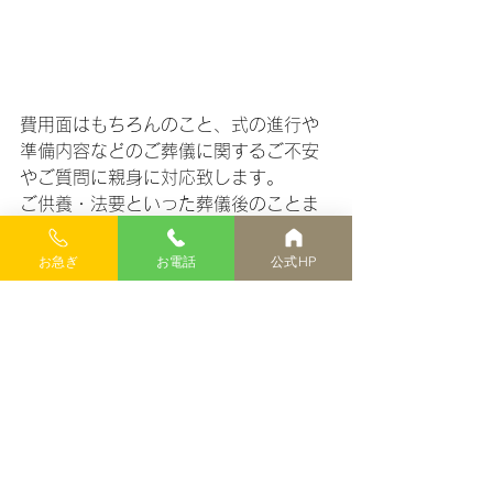
費用面はもちろんのこと、式の進行や
準備内容などのご葬儀に関するご不安
やご質問に親身に対応致します。
ご供養・法要といった葬儀後のことま
でしっかりサポート出来る環境を整え
ております。
お急ぎ
お電話
公式HP
外出が難しい場合には、スタッフがご
自宅やご指定場所まで伺い、出張相談
も可能です。
今後、東典礼からのお知らせはこちら
の欄で発信させていただきます。
南多摩火葬場隣 家族葬 火葬式
有限会社東典礼
(あづまてんれい)